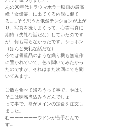
あの90年代トラウマホラー映画の最高
峰「女優霊」に出てくる内観に似て
る……そう思うと俄然テンションが上が
り、写真を撮りまくって、心霊写真に
期待（失礼な話だな）していたのです
が、何も写らなかったです。ショボン
（ほんと失礼な話だな） 
今では骨董品のような織り機も無造作
に置かれていて、色々聞いてみたかっ
たのですが、それはまた次回にでも聞
いてみます。 
ご飯を食べて帰ろうって事で、やはり
そこは味噌煮込みうどんでしょ！ 
って事で、蕎がメインの定食を注文し
ました。 
むーーーーーーウドンが苦手なんで
す… 