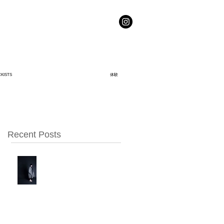
KISTS
体験
Featured Posts
Recent Posts
my beautiful landlet
2017A/W