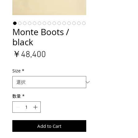
Monte Boots /
black
価
￥48,400
格
Size
*
数量
*
Add to Cart