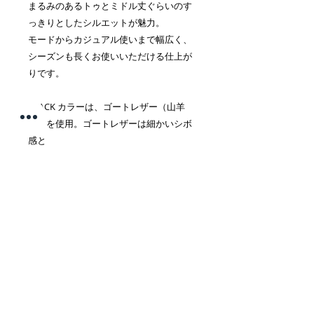
まるみのあるトゥとミドル丈ぐらいのす
っきりとしたシルエットが魅力。
モードからカジュアル使いまで幅広く、
シーズンも長くお使いいただける仕上が
りです。
BLACK カラーは、ゴートレザー（山羊
革）を使用。ゴートレザーは細かいシボ
感と
柔らかくマットな質感が特徴です。牛革
よりも薄くて軽さがありますが、
強度と耐久性に優れています。厚みが少
ない分、牛革のような硬さがない為、
しっとりとフィット感のあるはき心地の
良さも魅力です。
トゥとかかと部分の厚みのあるレザーが
良いアクセントになっていますが、
クセが少なくバランスの良い仕上がり